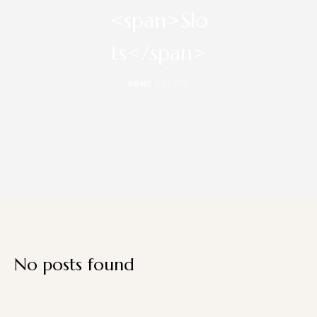
<span>Slo
ts</span>
HOME
/
SLOTS
No posts found