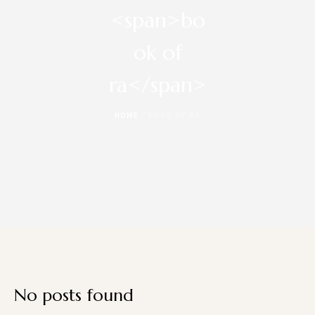
<span>bo
ok of
ra</span>
HOME
/
BOOK OF RA
No posts found