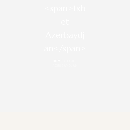
<span>1xb
et
Azerbaydj
an</span>
HOME
/
1XBET
AZERBAYDJAN