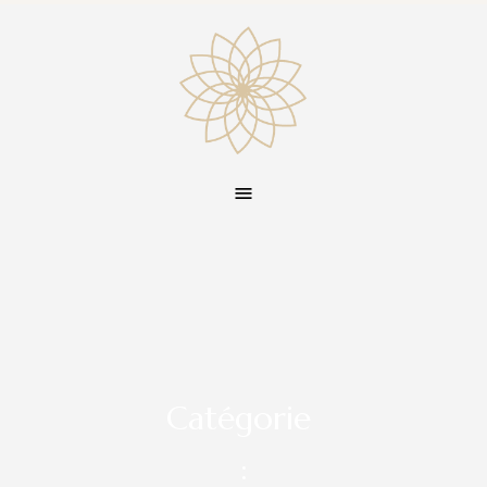
Catégorie
: