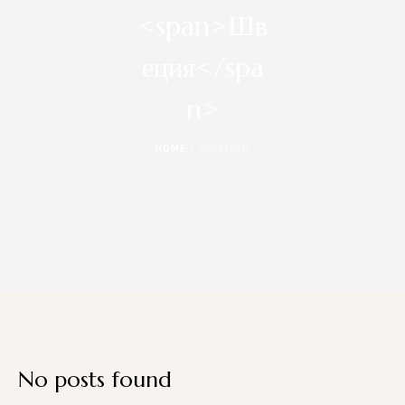
<span>Шв
еция</spa
n>
HOME
/
ШВЕЦИЯ
No posts found